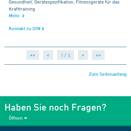
Gesundheit, Gerätespezifikation, Fitnessgeräte für das
Krafttraining
Mehr
Kontakt zu DIN
Kontakt zu DIN
1 /
3
<<
<
>
>>
Zum Seitenanfang
Haben Sie noch Fragen?
Öffnen