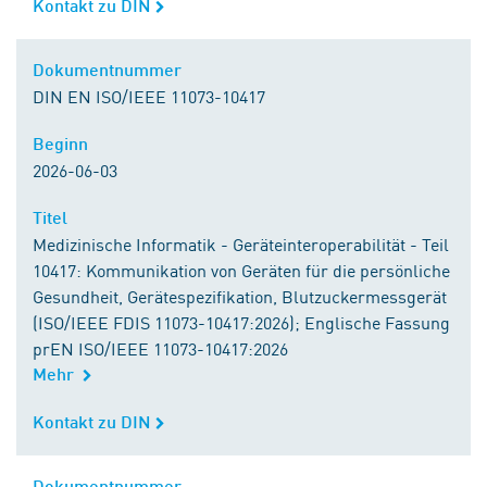
Kontakt zu DIN
Kontakt zu DIN
Dokumentnummer
Dokumentnummer
DIN EN ISO/IEEE 11073-10417
Beginn
Beginn
2026-06-03
Titel
Titel
Medizinische Informatik - Geräteinteroperabilität - Teil
10417: Kommunikation von Geräten für die persönliche
Gesundheit, Gerätespezifikation, Blutzuckermessgerät
(ISO/IEEE FDIS 11073-10417:2026); Englische Fassung
prEN ISO/IEEE 11073-10417:2026
Mehr
Kontakt zu DIN
Kontakt zu DIN
Dokumentnummer
Dokumentnummer