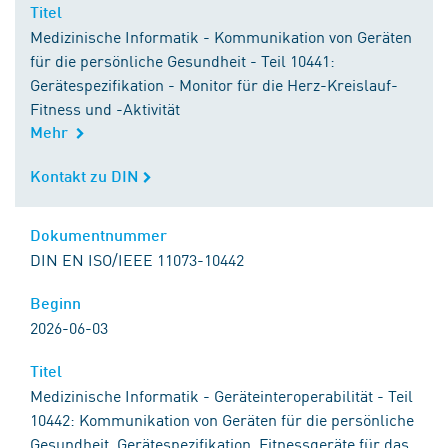
Titel
Titel
Medizinische Informatik - Kommunikation von Geräten
für die persönliche Gesundheit - Teil 10441:
Gerätespezifikation - Monitor für die Herz-Kreislauf-
Fitness und -Aktivität
Mehr
Kontakt zu DIN
Kontakt zu DIN
Dokumentnummer
Dokumentnummer
DIN EN ISO/IEEE 11073-10442
Beginn
Beginn
2026-06-03
Titel
Titel
Medizinische Informatik - Geräteinteroperabilität - Teil
10442: Kommunikation von Geräten für die persönliche
Gesundheit, Gerätespezifikation, Fitnessgeräte für das