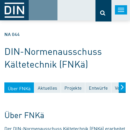
Togg
navi
NA 044
DIN-Normenausschuss
Kältetechnik (FNKä)
Aktuelles
Projekte
Entwürfe
Veröffe
Über FNKä
Über FNKä
Der DIN-Normenausschuss Kältetechnik (FNKä) erarbeitet