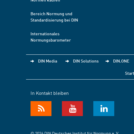
Bereich Normung und
Standardisierung bei DIN
Internationales
Normungsbarometer
DIN Media
DIN Solutions
DIN.ONE
Star
In Kontakt bleiben
© 2026 DIN Deutsches Institut für Normung e. V.