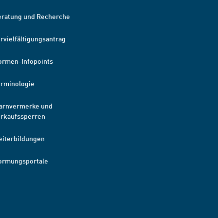
eratung und Recherche
rvielfältigungsantrag
ormen-Infopoints
erminologie
arnvermerke und
erkaufssperren
eiterbildungen
ormungsportale