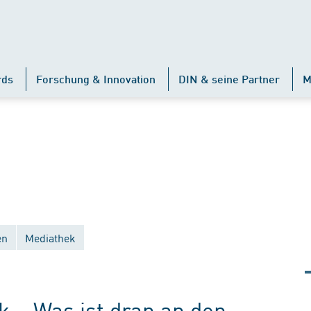
rds
Forschung & Innovation
DIN & seine Partner
M
en
Mediathek
k – Was ist dran an den