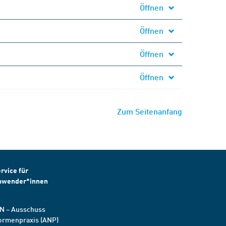
Öffnen
Öffnen
Öffnen
Öffnen
Zum Seitenanfang
rvice für
nwender*innen
N – Ausschuss
ormenpraxis (ANP)