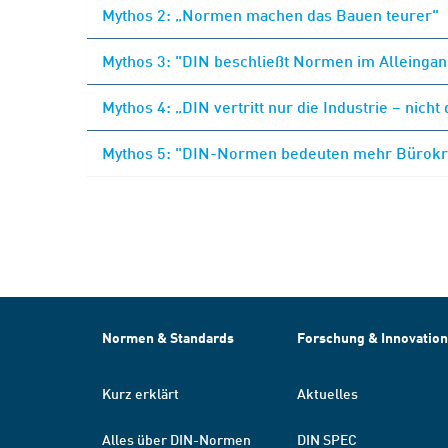
Mythos 2: „Normen machen das Bauen teurer"
Mythos 3: "DIN beschließt Normen im Alleingang
Mythos 4: „DIN vertritt nur die Industrie – nicht
Mythos 5: "DIN-Normen bedeuten mehr Bürokra
Normen & Standards
Forschung & Innovation
Kurz erklärt
Aktuelles
Alles über DIN-Normen
DIN SPEC