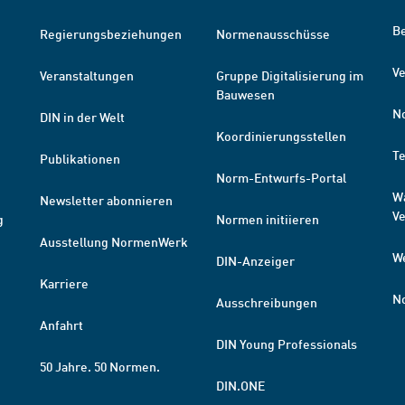
B
Regierungsbeziehungen
Normenausschüsse
Ve
Veranstaltungen
Gruppe Digitalisierung im
Bauwesen
N
DIN in der Welt
Koordinierungsstellen
T
Publikationen
Norm-Entwurfs-Portal
W
Newsletter abonnieren
V
g
Normen initiieren
Ausstellung NormenWerk
W
DIN-Anzeiger
Karriere
N
Ausschreibungen
Anfahrt
DIN Young Professionals
50 Jahre. 50 Normen.
DIN.ONE