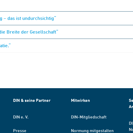
 – das ist undurchsichtig“
 die Breite der Gesellschaft“
tie.“
DIN & seine Partner
Mitwirken
Se
A
DIN e. V.
DIN-Mitgliedschaft
DI
N
Presse
Normung mitgestalten