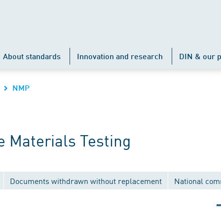
About standards
Innovation and research
DIN & our p
NMP
 Materials Testing
Documents withdrawn without replacement
National com