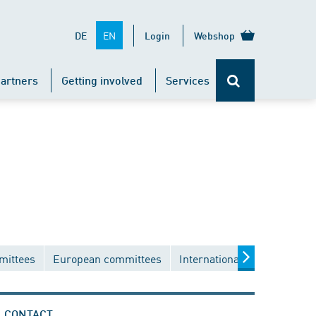
EN
DE
Login
Webshop
artners
Getting involved
Services
mittees
European committees
International committees
CONTACT