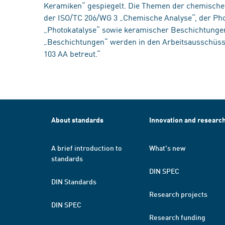
Keramiken“ gespiegelt. Die Themen der chemischen
der ISO/TC 206/WG 3 „Chemische Analyse“, der Pho
„Photokatalyse“ sowie keramischer Beschichtungen
„Beschichtungen“ werden in den Arbeitsausschüss
103 AA betreut.“
About standards
Innovation and researc
A brief introduction to
What's new
standards
DIN SPEC
DIN Standards
Research projects
DIN SPEC
Research funding