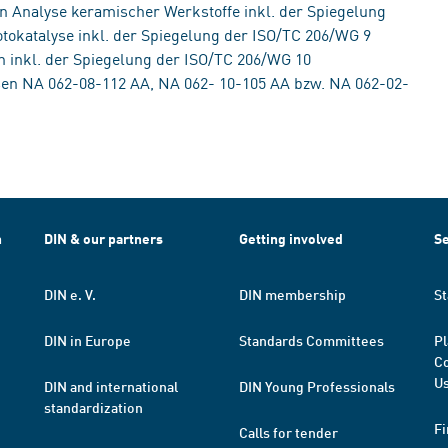
 Analyse keramischer Werkstoffe inkl. der Spiegelung
tokatalyse inkl. der Spiegelung der ISO/TC 206/WG 9
 inkl. der Spiegelung der ISO/TC 206/WG 10
en NA 062-08-112 AA, NA 062- 10-105 AA bzw. NA 062-02-
h
DIN & our partners
Getting involved
Se
DIN e. V.
DIN membership
St
DIN in Europe
Standards Committees
Pl
Co
Us
DIN and international
DIN Young Professionals
standardization
Fi
Calls for tender