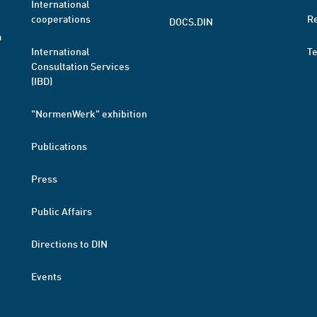
International
cooperations
R
DOCS.DIN
a
International
T
Consultation Services
(IBD)
"NormenWerk" exhibition
Publications
Press
Public Affairs
Directions to DIN
Events