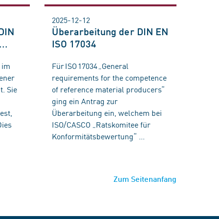
2025-12-12
 DIN
Überarbeitung der DIN EN
..
ISO 17034
 im
Für ISO 17034 „General
sener
requirements for the competence
t. Sie
of reference material producers“
ging ein Antrag zur
est,
Überarbeitung ein, welchem bei
Dies
ISO/CASCO „Ratskomitee für
Konformitätsbewertung“ ...
Zum Seitenanfang