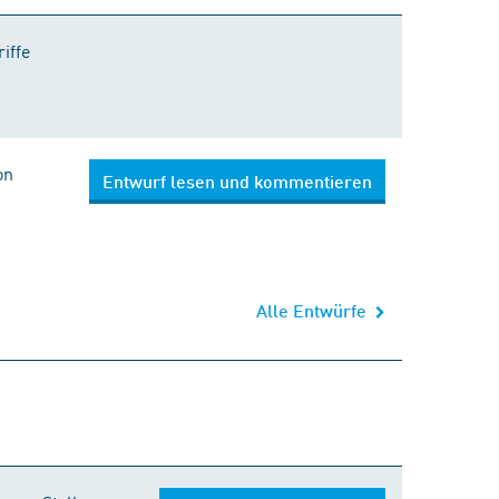
iffe
on
Entwurf lesen und kommentieren
Alle Entwürfe
Kaufen bei DIN Media