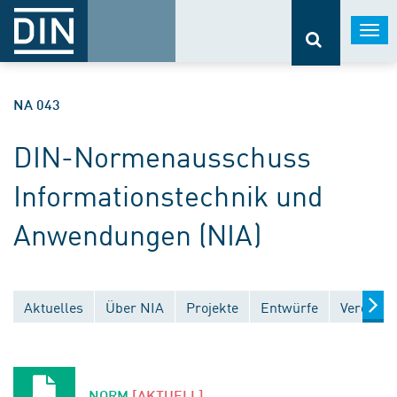
Togg
navi
NA 043
DIN-Normenausschuss
Informationstechnik und
Anwendungen (NIA)
Aktuelles
Über NIA
Projekte
Entwürfe
Veröffen
NORM
[AKTUELL]