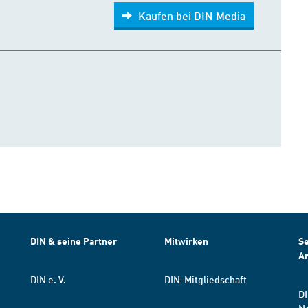
Kaufen bei DIN Media
DIN & seine Partner
Mitwirken
Se
A
DIN e. V.
DIN-Mitgliedschaft
DI