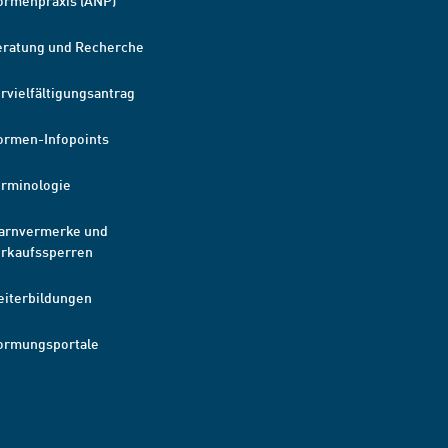
ormenpraxis (ANP)
eratung und Recherche
rvielfältigungsantrag
ormen-Infopoints
erminologie
arnvermerke und
erkaufssperren
eiterbildungen
ormungsportale