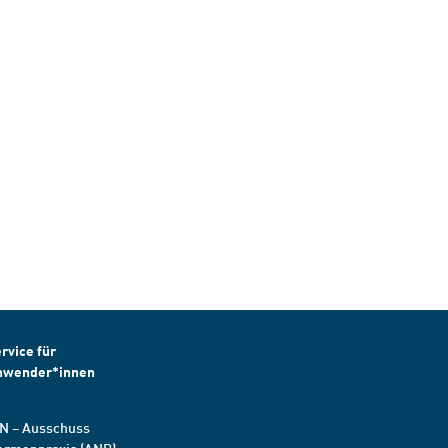
rvice für
nwender*innen
N – Ausschuss