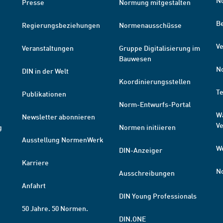
N
Presse
Normung mitgestalten
B
Regierungsbeziehungen
Normenausschüsse
Ve
Veranstaltungen
Gruppe Digitalisierung im
Bauwesen
N
DIN in der Welt
Koordinierungsstellen
T
Publikationen
Norm-Entwurfs-Portal
W
Newsletter abonnieren
V
g
Normen initiieren
Ausstellung NormenWerk
W
DIN-Anzeiger
Karriere
N
Ausschreibungen
Anfahrt
DIN Young Professionals
50 Jahre. 50 Normen.
DIN.ONE