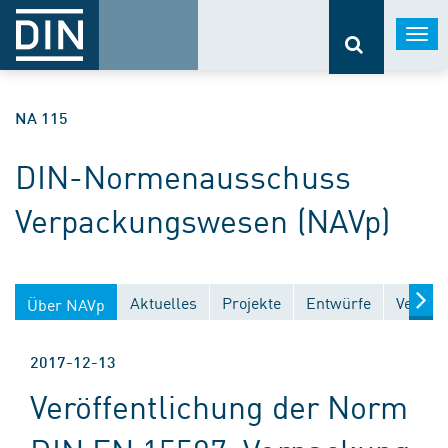
Togg
navi
NA 115
DIN-Normenausschuss
Verpackungswesen (NAVp)
Aktuelles
Projekte
Entwürfe
Veröffe
Über NAVp
2017-12-13
Veröffentlichung der Norm