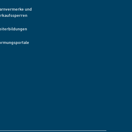
arnvermerke und
erkaufssperren
eiterbildungen
ormungsportale