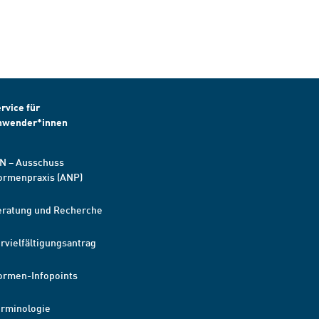
rvice für
nwender*innen
N – Ausschuss
ormenpraxis (ANP)
eratung und Recherche
rvielfältigungsantrag
ormen-Infopoints
erminologie