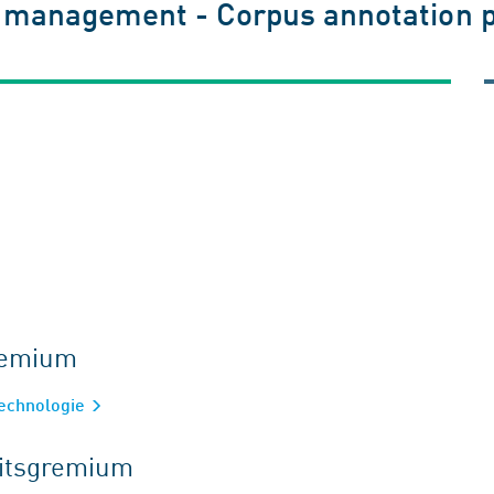
 management - Corpus annotation p
gremium
technologie
eitsgremium