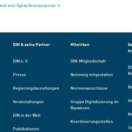
ent von Sprachressourcen
DIN & seine Partner
Mitwirken
Se
A
DIN e. V.
DIN-Mitgliedschaft
DI
N
Presse
Normung mitgestalten
B
Regierungsbeziehungen
Normenausschüsse
Ve
Veranstaltungen
Gruppe Digitalisierung im
Bauwesen
N
DIN in der Welt
Koordinierungsstellen
T
Publikationen