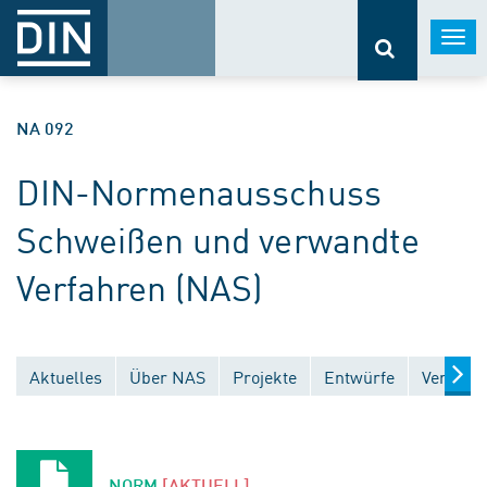
Togg
navi
NA 092
DIN-Normenausschuss
Schweißen und verwandte
Verfahren (NAS)
Aktuelles
Über NAS
Projekte
Entwürfe
Veröffen
NORM
[AKTUELL]