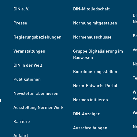
DIN e. V.
DIN-Mitgliedschaft
DI
N
Presse
Normung mitgestalten
B
Regierungsbeziehungen
Normenausschüsse
Ve
Veranstaltungen
Gruppe Digitalisierung im
Bauwesen
N
DIN in der Welt
Koordinierungsstellen
T
Publikationen
Norm-Entwurfs-Portal
W
Newsletter abonnieren
V
g
Normen initiieren
Ausstellung NormenWerk
W
DIN-Anzeiger
Karriere
N
Ausschreibungen
Anfahrt