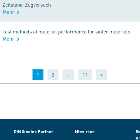
Zeitstand-Zugversuch
Mehr
Test methods of material performance for sinter materials
Mehr
(current)
…
1
2
11
>
DIN & seine Partner
Mitwirken
Se
A