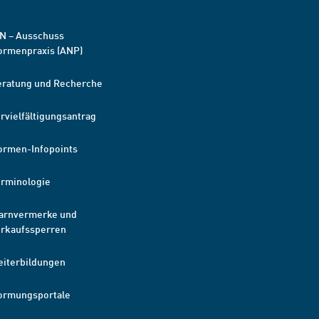
N – Ausschuss
ormenpraxis (ANP)
eratung und Recherche
rvielfältigungsantrag
ormen-Infopoints
erminologie
arnvermerke und
erkaufssperren
eiterbildungen
ormungsportale