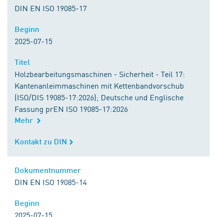
DIN EN ISO 19085-17
Beginn
Beginn
2025-07-15
Titel
Titel
Holzbearbeitungsmaschinen - Sicherheit - Teil 17:
Kantenanleimmaschinen mit Kettenbandvorschub
(ISO/DIS 19085-17:2026); Deutsche und Englische
Fassung prEN ISO 19085-17:2026
Mehr
Kontakt zu DIN
Kontakt zu DIN
Dokumentnummer
Dokumentnummer
DIN EN ISO 19085-14
Beginn
Beginn
2025-07-15