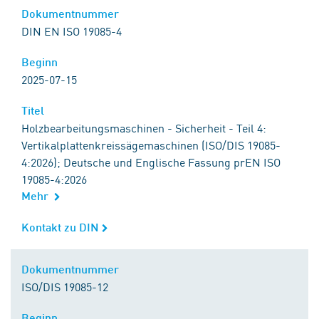
Dokumentnummer
Dokumentnummer
DIN EN ISO 19085-4
Beginn
Beginn
2025-07-15
Titel
Titel
Holzbearbeitungsmaschinen - Sicherheit - Teil 4:
Vertikalplattenkreissägemaschinen (ISO/DIS 19085-
4:2026); Deutsche und Englische Fassung prEN ISO
19085-4:2026
Mehr
Kontakt zu DIN
Kontakt zu DIN
Dokumentnummer
Dokumentnummer
ISO/DIS 19085-12
Beginn
Beginn