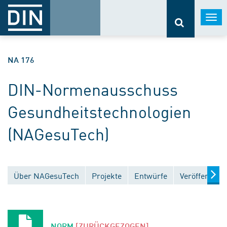
Togg
navi
NA 176
DIN-Normenausschuss
Gesundheitstechnologien
(NAGesuTech)
Über NAGesuTech
Projekte
Entwürfe
Veröffentlic
NORM
[ZURÜCKGEZOGEN]