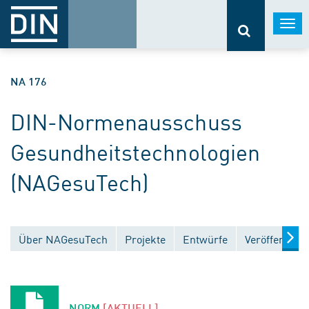
Togg
navi
NA 176
DIN-Normenausschuss
Gesundheitstechnologien
(NAGesuTech)
Über NAGesuTech
Projekte
Entwürfe
Veröffentlic
NORM
[AKTUELL]