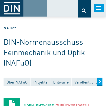
Togg
navi
NA 027
DIN-Normenausschuss
Feinmechanik und Optik
(NAFuO)
Über NAFuO
Projekte
Entwürfe
Veröffentlichungen
NORM-ENTWURF
[ZURÜCKGEZOGEN]