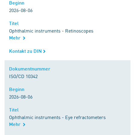
Beginn
Beginn
2026-08-06
Titel
Titel
Ophthalmic instruments - Retinoscopes
Mehr
Kontakt zu DIN
Kontakt zu DIN
Dokumentnummer
Dokumentnummer
ISO/CD 10342
Beginn
Beginn
2026-08-06
Titel
Titel
Ophthalmic instruments - Eye refractometers
Mehr