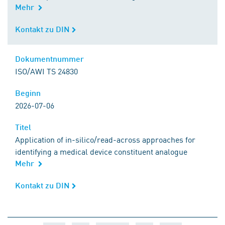
Mehr
Kontakt zu DIN
Kontakt zu DIN
Dokumentnummer
Dokumentnummer
ISO/AWI TS 24830
Beginn
Beginn
2026-07-06
Titel
Titel
Application of in-silico/read-across approaches for
identifying a medical device constituent analogue
Mehr
Kontakt zu DIN
Kontakt zu DIN