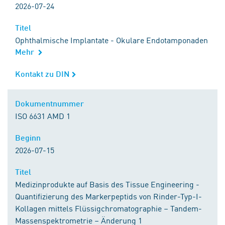
2026-07-24
Titel
Titel
Ophthalmische Implantate - Okulare Endotamponaden
Mehr
Kontakt zu DIN
Kontakt zu DIN
Dokumentnummer
Dokumentnummer
ISO 6631 AMD 1
Beginn
Beginn
2026-07-15
Titel
Titel
Medizinprodukte auf Basis des Tissue Engineering -
Quantifizierung des Markerpeptids von Rinder-Typ-I-
Kollagen mittels Flüssigchromatographie – Tandem-
Massenspektrometrie – Änderung 1