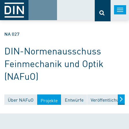
Togg
navi
NA 027
DIN-Normenausschuss
Feinmechanik und Optik
(NAFuO)
Über NAFuO
Entwürfe
Veröffentlichungen
Projekte