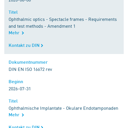
Titel
Titel
Ophthalmic optics - Spectacle frames - Requirements
and test methods - Amendment 1
Mehr
Kontakt zu DIN
Kontakt zu DIN
Dokumentnummer
Dokumentnummer
DIN EN ISO 16672 rev
Beginn
Beginn
2026-07-31
Titel
Titel
Ophthalmische Implantate - Okulare Endotamponaden
Mehr
Kontakt zu DIN
Kontakt zu DIN