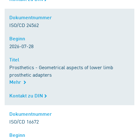
Dokumentnummer
Dokumentnummer
ISO/CD 24562
Beginn
Beginn
2026-07-28
Titel
Titel
Prosthetics - Geometrical aspects of lower limb
prosthetic adapters
Mehr
Kontakt zu DIN
Kontakt zu DIN
Dokumentnummer
Dokumentnummer
ISO/CD 16672
Beginn
Beginn