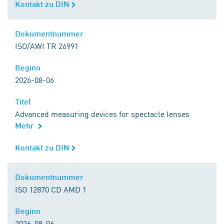
Kontakt zu DIN
Kontakt zu DIN
Dokumentnummer
Dokumentnummer
ISO/AWI TR 26991
Beginn
Beginn
2026-08-06
Titel
Titel
Advanced measuring devices for spectacle lenses
Mehr
Kontakt zu DIN
Kontakt zu DIN
Dokumentnummer
Dokumentnummer
ISO 12870 CD AMD 1
Beginn
Beginn
2026-08-06