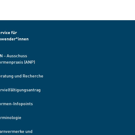
rvice für
nwender*innen
N – Ausschuss
ormenpraxis (ANP)
eratung und Recherche
rvielfältigungsantrag
ormen-Infopoints
erminologie
arnvermerke und