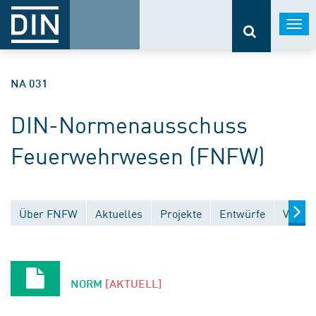
Togg
navi
NA 031
DIN-Normenausschuss
Feuerwehrwesen (FNFW)
Über FNFW
Aktuelles
Projekte
Entwürfe
Veröff
NORM
[AKTUELL]