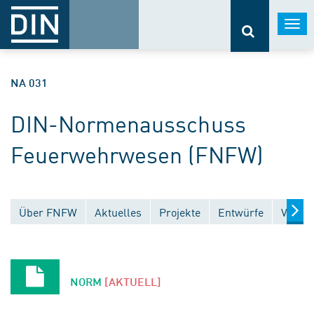
Togg
navi
NA 031
DIN-Normenausschuss
Feuerwehrwesen (FNFW)
Über FNFW
Aktuelles
Projekte
Entwürfe
Veröff
NORM
[AKTUELL]