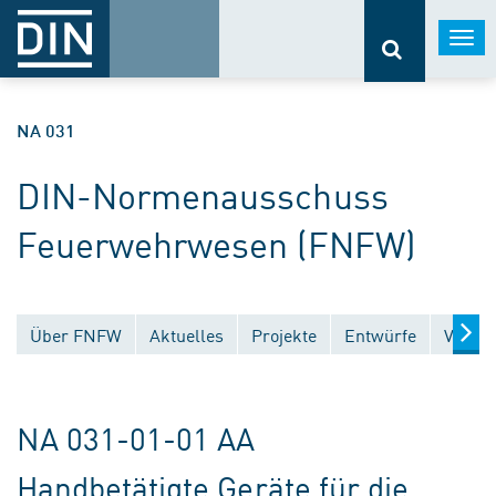
Togg
navi
NA 031
DIN-Normenausschuss
Feuerwehrwesen (FNFW)
Über FNFW
Aktuelles
Projekte
Entwürfe
Veröff
NA 031-01-01 AA
Handbetätigte Geräte für die