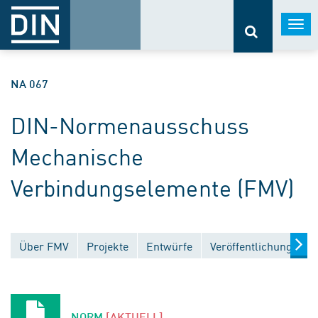
Togg
navi
NA 067
DIN-Normenausschuss
Mechanische
Verbindungselemente (FMV)
Über FMV
Projekte
Entwürfe
Veröffentlichungen
NORM
[AKTUELL]