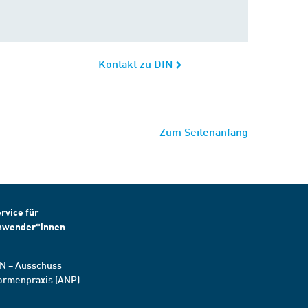
Kontakt zu DIN
Zum Seitenanfang
rvice für
nwender*innen
N – Ausschuss
ormenpraxis (ANP)