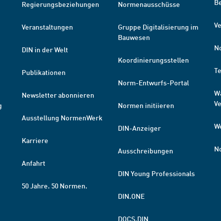
B
Regierungsbeziehungen
Normenausschüsse
Ve
Veranstaltungen
Gruppe Digitalisierung im
Bauwesen
N
DIN in der Welt
Koordinierungsstellen
T
Publikationen
Norm-Entwurfs-Portal
W
Newsletter abonnieren
V
g
Normen initiieren
Ausstellung NormenWerk
W
DIN-Anzeiger
Karriere
N
Ausschreibungen
Anfahrt
DIN Young Professionals
50 Jahre. 50 Normen.
DIN.ONE
DOCS.DIN