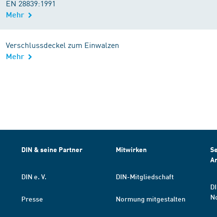
EN 28839:1991
Mehr
Verschlussdeckel zum Einwalzen
Mehr
DIN & seine Partner
Mitwirken
Se
A
DIN e. V.
DIN-Mitgliedschaft
DI
N
Presse
Normung mitgestalten