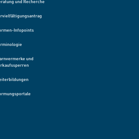
eratung und Recherche
rvielfältigungsantrag
ormen-Infopoints
erminologie
arnvermerke und
erkaufssperren
eiterbildungen
ormungsportale