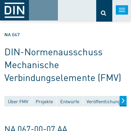
Togg
navi
NA 067
DIN-Normenausschuss
Mechanische
Verbindungselemente (FMV)
Über FMV
Projekte
Entwürfe
Veröffentlichungen
NA 067-00-07 AA