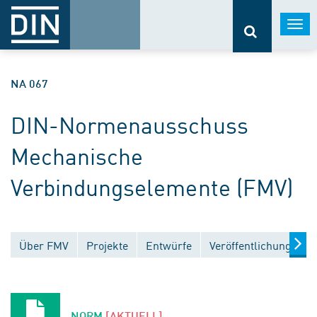
Togg
navi
NA 067
DIN-Normenausschuss
Mechanische
Verbindungselemente (FMV)
Über FMV
Projekte
Entwürfe
Veröffentlichungen
NORM
[AKTUELL]