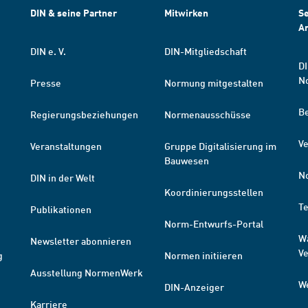
DIN & seine Partner
Mitwirken
Se
A
DIN e. V.
DIN-Mitgliedschaft
DI
N
Presse
Normung mitgestalten
B
Regierungsbeziehungen
Normenausschüsse
Ve
Veranstaltungen
Gruppe Digitalisierung im
Bauwesen
N
DIN in der Welt
Koordinierungsstellen
T
Publikationen
Norm-Entwurfs-Portal
W
Newsletter abonnieren
V
g
Normen initiieren
Ausstellung NormenWerk
W
DIN-Anzeiger
Karriere