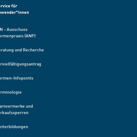
rvice für
nwender*innen
N – Ausschuss
ormenpraxis (ANP)
eratung und Recherche
rvielfältigungsantrag
ormen-Infopoints
erminologie
arnvermerke und
erkaufssperren
eiterbildungen