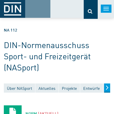
Togg
navi
NA 112
DIN-Normenausschuss
Sport- und Freizeitgerät
(NASport)
Über NASport
Aktuelles
Projekte
Entwürfe
Verö
NORM
[AKTUELL]