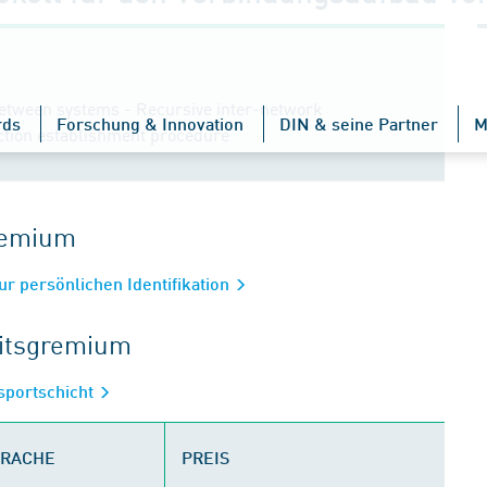
etween systems - Recursive inter-network
rds
Forschung & Innovation
DIN & seine Partner
M
ction establishment procedure
gremium
ur persönlichen Identifikation
eitsgremium
sportschicht
PRACHE
PREIS