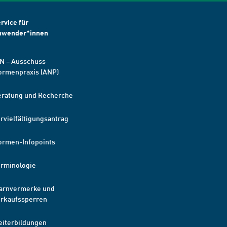
rvice für
nwender*innen
N – Ausschuss
ormenpraxis (ANP)
eratung und Recherche
rvielfältigungsantrag
ormen-Infopoints
erminologie
arnvermerke und
erkaufssperren
eiterbildungen