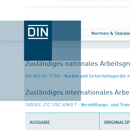
Titel (englisch)
Telecommunications and information exchange b
Normen & Standa
architecture - Part 2: Common application conne
Zuständiges nationales Arbeits
NA 043-04-17 AA
- Karten und Sicherheitsgeräte z
Zuständiges internationales Arb
ISO/IEC JTC 1/SC 6/WG 7
- Vermittlungs- und Tran
AUSGABE
ORIGINALS