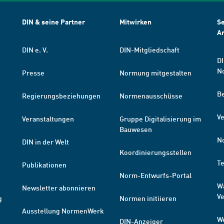
DIN & seine Partner
Mitwirken
Se
A
DIN e. V.
DIN-Mitgliedschaft
DI
N
Presse
Normung mitgestalten
B
Regierungsbeziehungen
Normenausschüsse
Ve
Veranstaltungen
Gruppe Digitalisierung im
Bauwesen
N
DIN in der Welt
Koordinierungsstellen
T
Publikationen
Norm-Entwurfs-Portal
W
Newsletter abonnieren
V
g
Normen initiieren
Ausstellung NormenWerk
W
DIN-Anzeiger