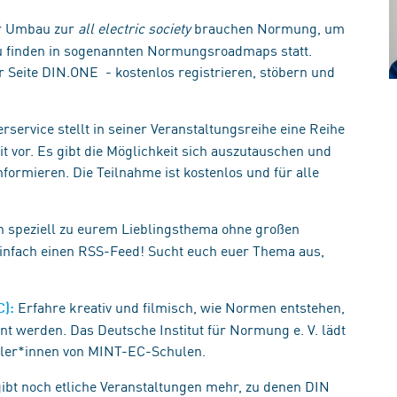
der Umbau zur
all electric society
brauchen Normung, um
zu finden in sogenannten Normungsroadmaps statt.
er Seite DIN.ONE - kostenlos registrieren, stöbern und
rservice stellt in seiner Veranstaltungsreihe eine Reihe
vor. Es gibt die Möglichkeit sich auszutauschen und
formieren. Die Teilnahme ist kostenlos und für alle
ch speziell zu eurem Lieblingsthema ohne großen
infach einen RSS-Feed! Sucht euch euer Thema aus,
Erfahre kreativ und filmisch, wie Normen entstehen,
C):
nnt werden. Das Deutsche Institut für Normung e. V. lädt
üler*innen von MINT-EC-Schulen.
gibt noch etliche Veranstaltungen mehr, zu denen DIN