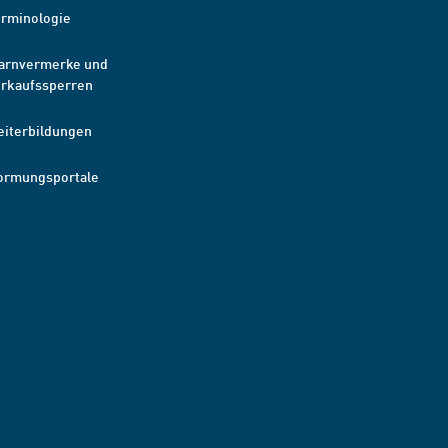
erminologie
arnvermerke und
erkaufssperren
eiterbildungen
ormungsportale