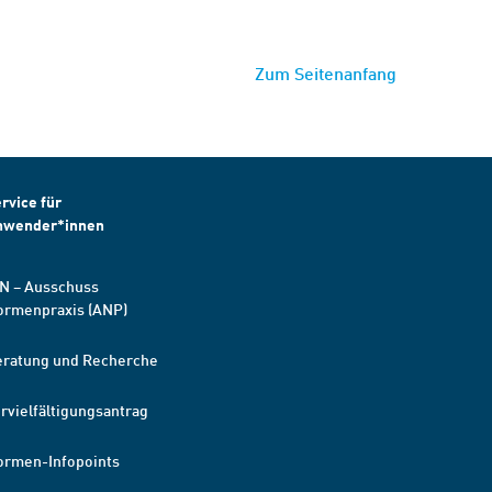
Zum Seitenanfang
rvice für
nwender*innen
N – Ausschuss
ormenpraxis (ANP)
eratung und Recherche
rvielfältigungsantrag
ormen-Infopoints