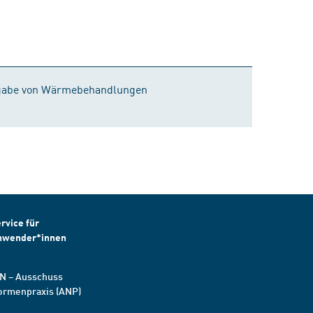
ngabe von Wärmebehandlungen
rvice für
nwender*innen
N – Ausschuss
ormenpraxis (ANP)