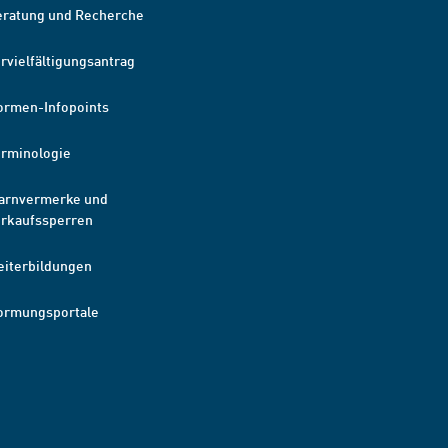
eratung und Recherche
rvielfältigungsantrag
ormen-Infopoints
erminologie
arnvermerke und
erkaufssperren
eiterbildungen
ormungsportale