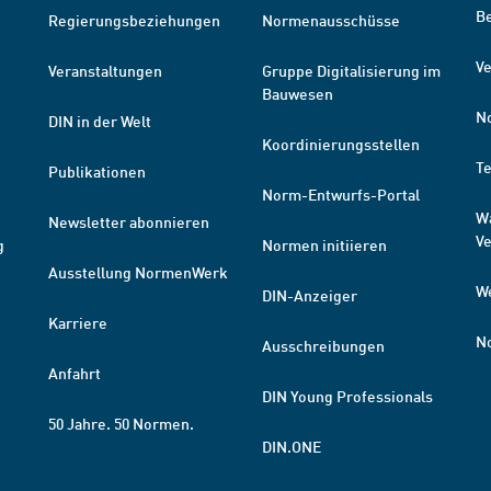
B
Regierungsbeziehungen
Normenausschüsse
Ve
Veranstaltungen
Gruppe Digitalisierung im
Bauwesen
N
DIN in der Welt
Koordinierungsstellen
T
Publikationen
Norm-Entwurfs-Portal
W
Newsletter abonnieren
V
g
Normen initiieren
Ausstellung NormenWerk
W
DIN-Anzeiger
Karriere
N
Ausschreibungen
Anfahrt
DIN Young Professionals
50 Jahre. 50 Normen.
DIN.ONE