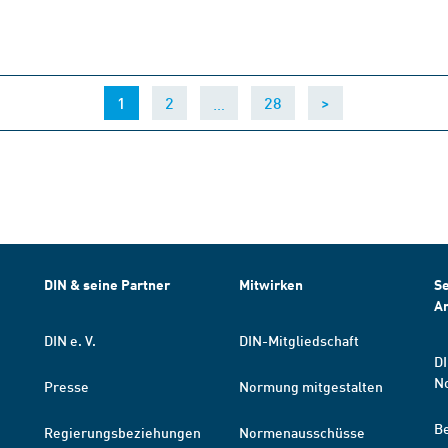
(current)
…
1
2
28
>
DIN & seine Partner
Mitwirken
Se
A
DIN e. V.
DIN-Mitgliedschaft
DI
N
Presse
Normung mitgestalten
B
Regierungsbeziehungen
Normenausschüsse