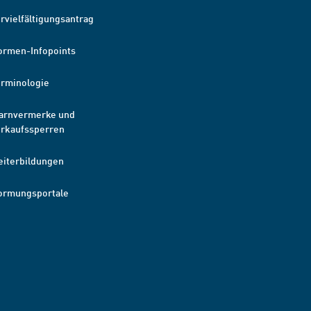
rvielfältigungsantrag
ormen-Infopoints
erminologie
arnvermerke und
erkaufssperren
eiterbildungen
ormungsportale