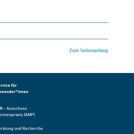
Zum Seitenanfang
rvice für
nwender*innen
N – Ausschuss
ormenpraxis (ANP)
eratung und Recherche