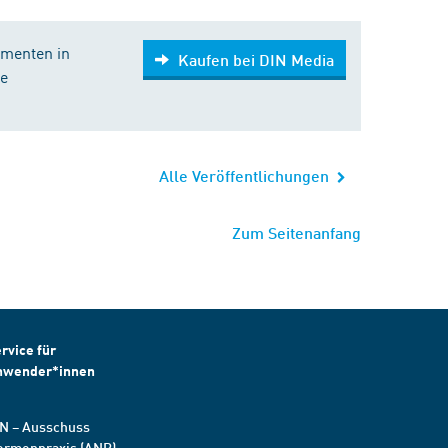
gmenten in
Kaufen bei DIN Media
te
Alle Veröffentlichungen
Zum Seitenanfang
rvice für
nwender*innen
N – Ausschuss
ormenpraxis (ANP)