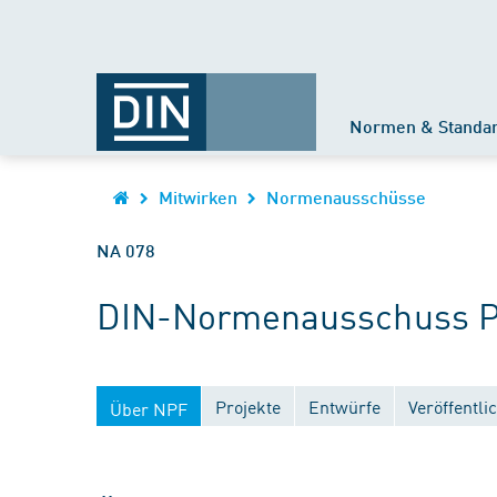
Normen & Standa
Mitwirken
Normenausschüsse
NA 078
DIN-Normenausschuss Pi
Projekte
Entwürfe
Veröffentl
Über NPF