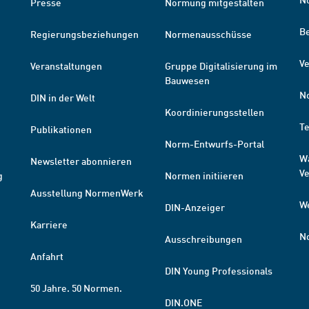
Presse
Normung mitgestalten
B
Regierungsbeziehungen
Normenausschüsse
Ve
Veranstaltungen
Gruppe Digitalisierung im
Bauwesen
N
DIN in der Welt
Koordinierungsstellen
T
Publikationen
Norm-Entwurfs-Portal
W
Newsletter abonnieren
V
g
Normen initiieren
Ausstellung NormenWerk
W
DIN-Anzeiger
Karriere
N
Ausschreibungen
Anfahrt
DIN Young Professionals
50 Jahre. 50 Normen.
DIN.ONE