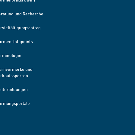
eratung und Recherche
rvielfältigungsantrag
ormen-Infopoints
erminologie
arnvermerke und
erkaufssperren
eiterbildungen
ormungsportale