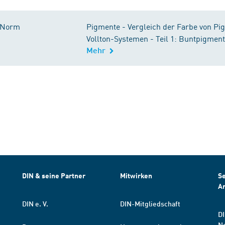
Norm
Pigmente - Vergleich der Farbe von Pi
Vollton-Systemen - Teil 1: Buntpigmen
Mehr
DIN & seine Partner
Mitwirken
Se
A
DIN e. V.
DIN-Mitgliedschaft
DI
N