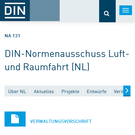
Togg
navi
NA 131
DIN-Normenausschuss Luft-
und Raumfahrt (NL)
Über NL
Aktuelles
Projekte
Entwürfe
Veröffent
VERWALTUNGSVORSCHRIFT