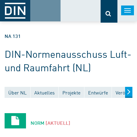
Togg
navi
NA 131
DIN-Normenausschuss Luft-
und Raumfahrt (NL)
Über NL
Aktuelles
Projekte
Entwürfe
Veröffent
NORM
[AKTUELL]