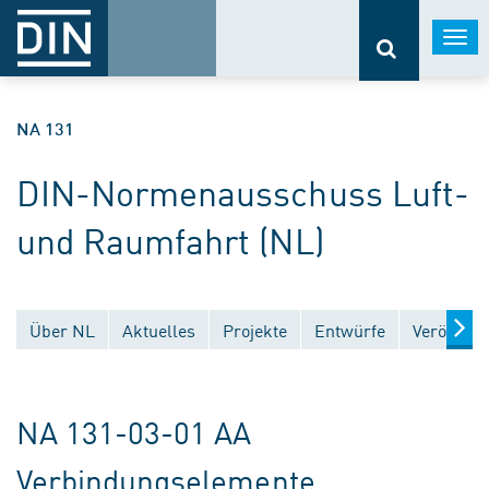
Togg
navi
NA 131
DIN-Normenausschuss Luft-
und Raumfahrt (NL)
Über NL
Aktuelles
Projekte
Entwürfe
Veröffent
NA 131-03-01 AA
Verbindungselemente