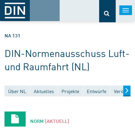
Togg
navi
NA 131
DIN-Normenausschuss Luft-
und Raumfahrt (NL)
Über NL
Aktuelles
Projekte
Entwürfe
Veröffent
NORM
[AKTUELL]