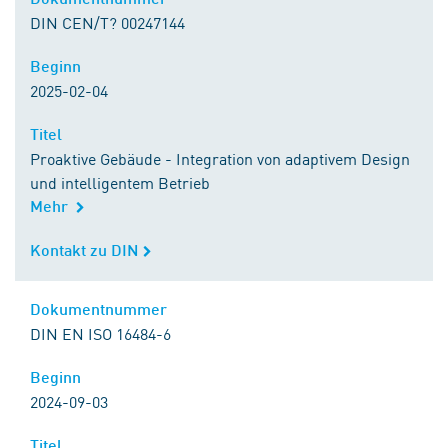
DIN CEN/T? 00247144
Beginn
Beginn
2025-02-04
Titel
Titel
Proaktive Gebäude - Integration von adaptivem Design
und intelligentem Betrieb
Mehr
Kontakt zu DIN
Kontakt zu DIN
Dokumentnummer
Dokumentnummer
DIN EN ISO 16484-6
Beginn
Beginn
2024-09-03
Titel
Titel