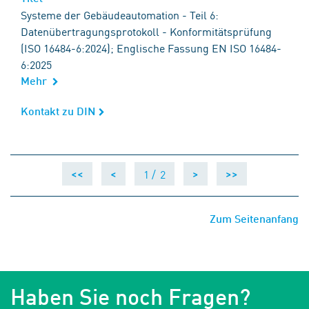
Systeme der Gebäudeautomation - Teil 6:
Datenübertragungsprotokoll - Konformitätsprüfung
(ISO 16484-6:2024); Englische Fassung EN ISO 16484-
6:2025
Mehr
Kontakt zu DIN
Kontakt zu DIN
1 /
2
<<
<
>
>>
Zum Seitenanfang
Haben Sie noch Fragen?