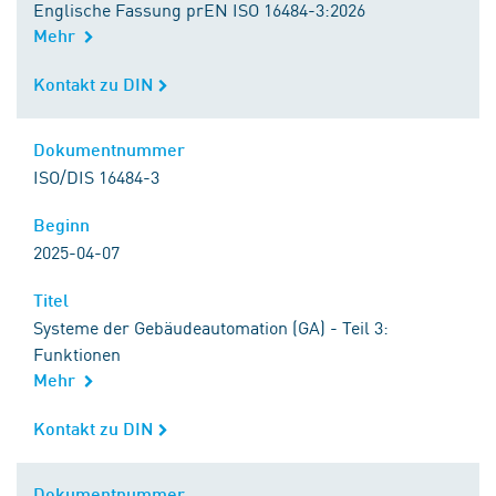
Englische Fassung prEN ISO 16484-3:2026
Mehr
Kontakt zu DIN
Kontakt zu DIN
Dokumentnummer
Dokumentnummer
ISO/DIS 16484-3
Beginn
Beginn
2025-04-07
Titel
Titel
Systeme der Gebäudeautomation (GA) - Teil 3:
Funktionen
Mehr
Kontakt zu DIN
Kontakt zu DIN
Dokumentnummer
Dokumentnummer