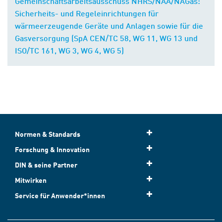
Gemeinschaftsarbeitsausschuss NHRS/NAA/NAGas:
Sicherheits- und Regeleinrichtungen für
wärmeerzeugende Geräte und Anlagen sowie für die
Gasversorgung (SpA CEN/TC 58, WG 11, WG 13 und
ISO/TC 161, WG 3, WG 4, WG 5)
Normen & Standards
Forschung & Innovation
DIN & seine Partner
Mitwirken
Service für Anwender*innen