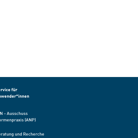
rvice für
nwender*innen
N – Ausschuss
ormenpraxis (ANP)
eratung und Recherche