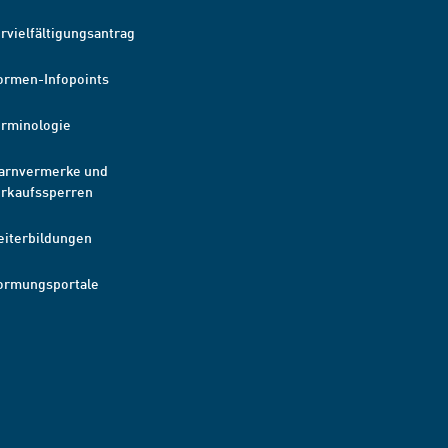
rvielfältigungsantrag
ormen-Infopoints
erminologie
arnvermerke und
erkaufssperren
eiterbildungen
ormungsportale