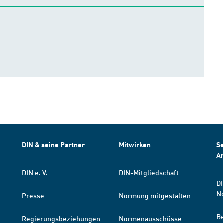
DIN & seine Partner
Mitwirken
Se
A
DIN e. V.
DIN-Mitgliedschaft
DI
N
Presse
Normung mitgestalten
B
Regierungsbeziehungen
Normenausschüsse