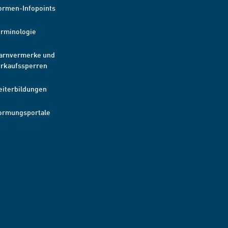
ormen-Infopoints
erminologie
arnvermerke und
erkaufssperren
eiterbildungen
ormungsportale