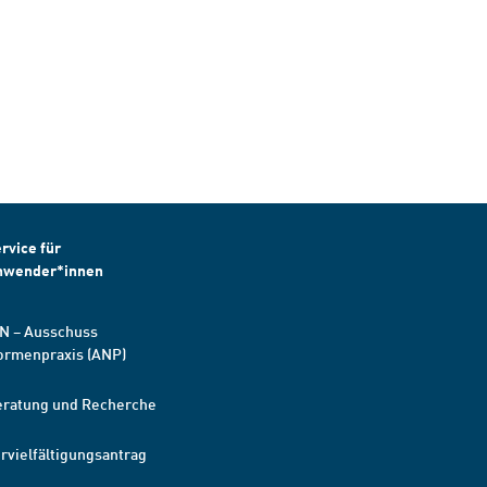
rvice für
nwender*innen
N – Ausschuss
ormenpraxis (ANP)
eratung und Recherche
rvielfältigungsantrag