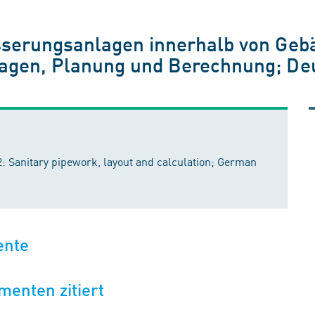
erungsanlagen innerhalb von Gebäu
gen, Planung und Berechnung; De
2: Sanitary pipework, layout and calculation; German
ente
menten zitiert