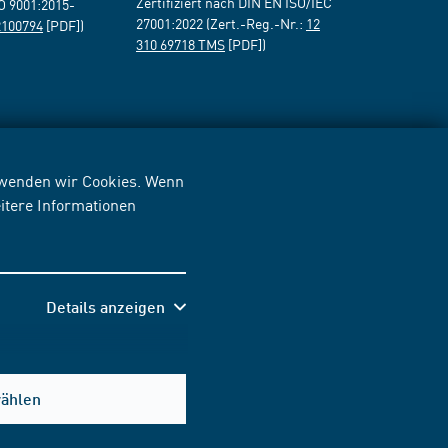
Zertifiziert nach DIN EN ISO/IEC
SO 9001:2015-
27001:2022 (Zert.-Reg.-Nr.:
12
2100794
[PDF])
310 69718 TMS
[PDF])
erwenden wir Cookies. Wenn
itere Informationen
Details anzeigen
wählen