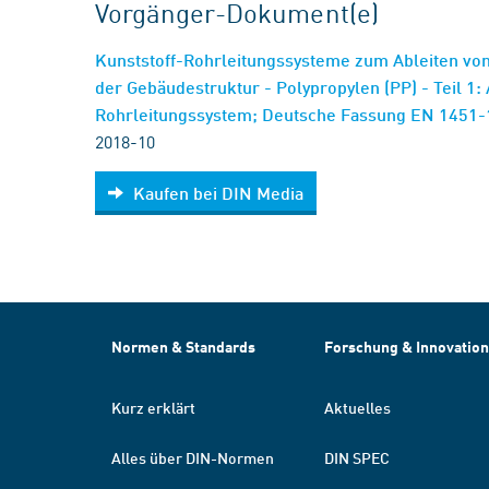
Vorgänger-Dokument(e)
Kunststoff-Rohrleitungssysteme zum Ableiten von
der Gebäudestruktur - Polypropylen (PP) - Teil 1
Rohrleitungssystem; Deutsche Fassung EN 1451
2018-10
Kaufen bei DIN Media
Normen & Standards
Forschung & Innovation
Kurz erklärt
Aktuelles
Alles über DIN-Normen
DIN SPEC