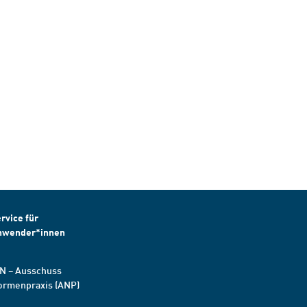
rvice für
nwender*innen
N – Ausschuss
ormenpraxis (ANP)