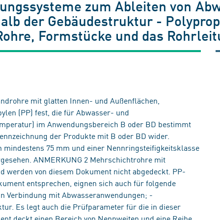
tungssysteme zum Ableiten von Abw
lb der Gebäudestruktur - Polypropyl
Rohre, Formstücke und das Rohrlei
ndrohre mit glatten Innen- und Außenflächen,
len (PP) fest, die für Abwasser- und
mperatur) im Anwendungsbereich B oder BD bestimmt
Kennzeichnung der Produkte mit B oder BD wider.
indestens 75 mm und einer Nennringsteifigkeitsklasse
orgesehen. ANMERKUNG 2 Mehrschichtrohre mit
d werden von diesem Dokument nicht abgedeckt. PP-
ument entsprechen, eignen sich auch für folgende
n in Verbindung mit Abwasseranwendungen; -
r. Es legt auch die Prüfparameter für die in dieser
nt deckt einen Bereich von Nennweiten und eine Reihe