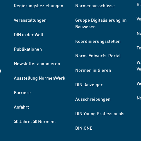
B
Regierungsbeziehungen
Normenausschüsse
Ve
Veranstaltungen
Gruppe Digitalisierung im
Bauwesen
N
DIN in der Welt
Koordinierungsstellen
T
Publikationen
Norm-Entwurfs-Portal
W
Newsletter abonnieren
V
g
Normen initiieren
Ausstellung NormenWerk
W
DIN-Anzeiger
Karriere
N
Ausschreibungen
Anfahrt
DIN Young Professionals
50 Jahre. 50 Normen.
DIN.ONE