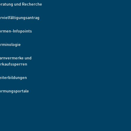
eratung und Recherche
rvielfältigungsantrag
ormen-Infopoints
erminologie
arnvermerke und
erkaufssperren
eiterbildungen
ormungsportale