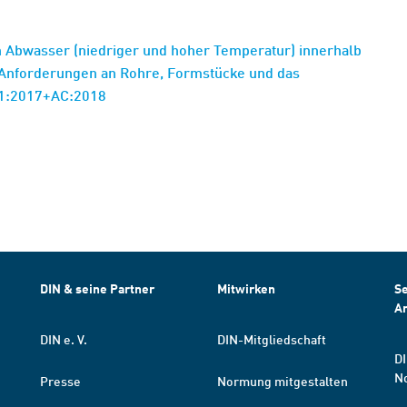
 Abwasser (niedriger und hoher Temperatur) innerhalb
: Anforderungen an Rohre, Formstücke und das
-1:2017+AC:2018
DIN & seine Partner
Mitwirken
Se
A
DIN e. V.
DIN-Mitgliedschaft
DI
N
Presse
Normung mitgestalten