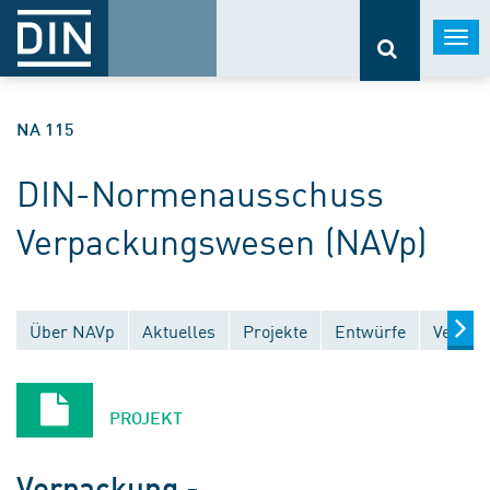
Togg
navi
NA 115
DIN-Normenausschuss
Verpackungswesen (NAVp)
Über NAVp
Aktuelles
Projekte
Entwürfe
Veröffe
PROJEKT
Verpackung -