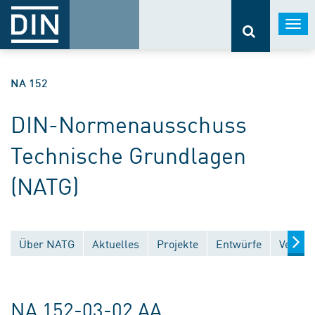
Togg
navi
NA 152
DIN-Normenausschuss
Technische Grundlagen
(NATG)
Über NATG
Aktuelles
Projekte
Entwürfe
Veröff
NA 152-03-02 AA