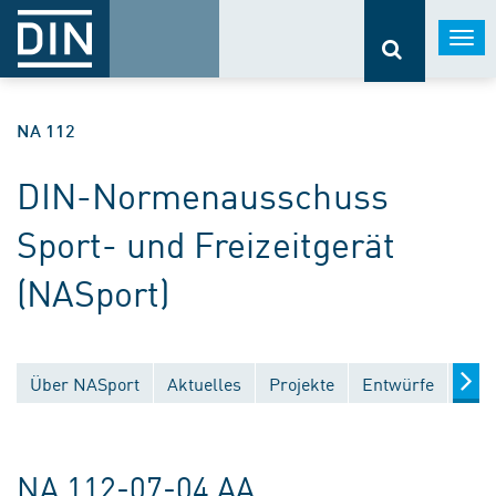
Togg
navi
NA 112
DIN-Normenausschuss
Sport- und Freizeitgerät
(NASport)
Über NASport
Aktuelles
Projekte
Entwürfe
Verö
NA 112-07-04 AA