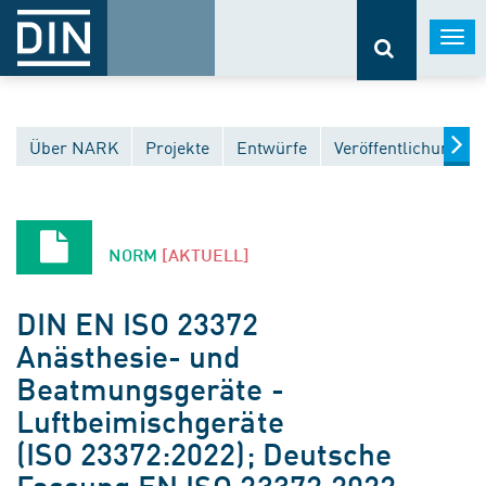
Togg
navi
Über NARK
Projekte
Entwürfe
Veröffentlichungen
NORM
[AKTUELL]
DIN EN ISO 23372
Anästhesie- und
Beatmungsgeräte -
Luftbeimischgeräte
(ISO 23372:2022); Deutsche
Fassung EN ISO 23372:2022