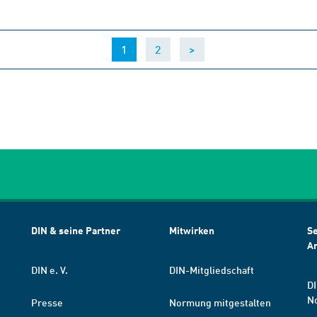
(current)
1
2
>
DIN & seine Partner
Mitwirken
Se
A
DIN e. V.
DIN-Mitgliedschaft
DI
N
Presse
Normung mitgestalten