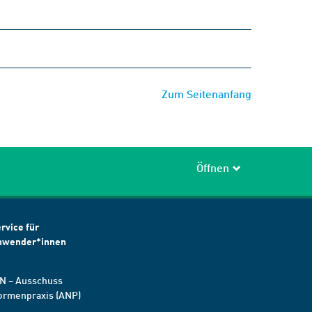
Zum Seitenanfang
Öffnen
rvice für
nwender*innen
N – Ausschuss
ormenpraxis (ANP)