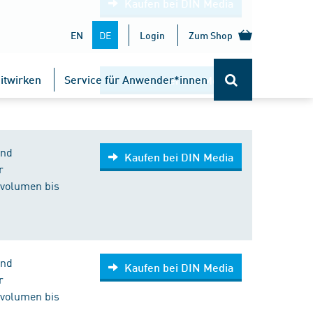
Kaufen bei DIN Media
DE
EN
Login
Zum Shop
itwirken
Service für Anwender*innen
Kaufen bei DIN Media
und
Kaufen bei DIN Media
r
nvolumen bis
und
Kaufen bei DIN Media
r
nvolumen bis