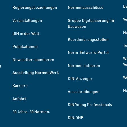
B
Regierungsbeziehungen
Normenausschüsse
Ve
Veranstaltungen
Gruppe Digitalisierung im
Bauwesen
N
DIN in der Welt
Koordinierungsstellen
T
Publikationen
Norm-Entwurfs-Portal
W
Newsletter abonnieren
V
g
Normen initiieren
Ausstellung NormenWerk
W
DIN-Anzeiger
Karriere
N
Ausschreibungen
Anfahrt
DIN Young Professionals
50 Jahre. 50 Normen.
DIN.ONE