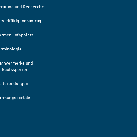
eratung und Recherche
rvielfältigungsantrag
ormen-Infopoints
erminologie
arnvermerke und
erkaufssperren
eiterbildungen
ormungsportale