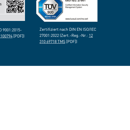
Zertifiziert nach DIN EN ISO/IEC
SO 9001:2015-
27001:2022 (Zert.-Reg.-Nr.:
12
2100794
[PDF])
310 69718 TMS
[PDF])