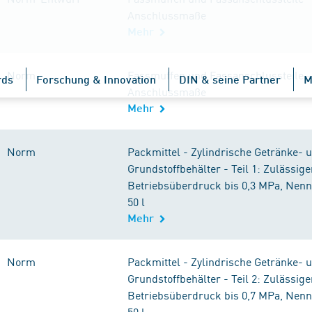
Anschlussmaße
Mehr
Norm
Fassmuffen und Fassanschlussteile -
rds
Forschung & Innovation
DIN & seine Partner
M
Anschlussmaße
Mehr
Norm
Packmittel - Zylindrische Getränke- 
Grundstoffbehälter - Teil 1: Zulässige
Betriebsüberdruck bis 0,3 MPa, Nen
50 l
Mehr
Norm
Packmittel - Zylindrische Getränke- 
Grundstoffbehälter - Teil 2: Zulässige
Betriebsüberdruck bis 0,7 MPa, Nen
50 l