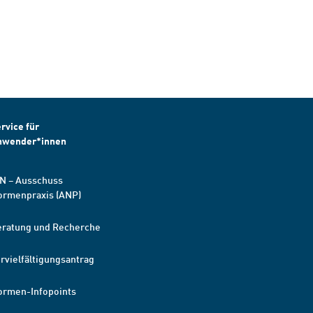
rvice für
nwender*innen
N – Ausschuss
ormenpraxis (ANP)
eratung und Recherche
rvielfältigungsantrag
ormen-Infopoints