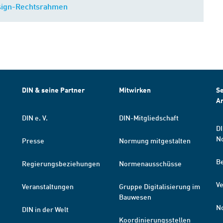
sign-Rechtsrahmen
DIN & seine Partner
Mitwirken
Se
A
DIN e. V.
DIN-Mitgliedschaft
DI
N
Presse
Normung mitgestalten
B
Regierungsbeziehungen
Normenausschüsse
Ve
Veranstaltungen
Gruppe Digitalisierung im
Bauwesen
N
DIN in der Welt
Koordinierungsstellen