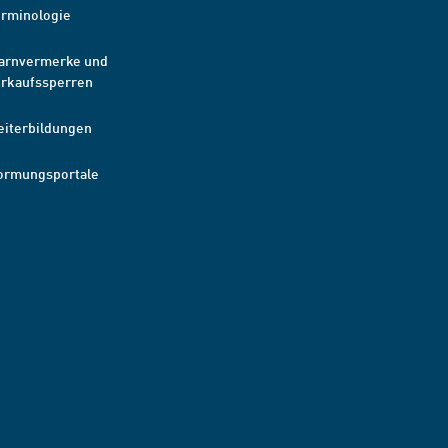
erminologie
arnvermerke und
erkaufssperren
eiterbildungen
ormungsportale