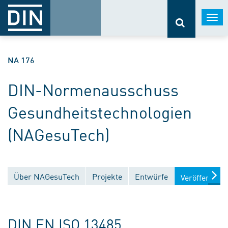
Togg
navi
NA 176
DIN-Normenausschuss
Gesundheitstechnologien
(NAGesuTech)
Über NAGesuTech
Projekte
Entwürfe
Veröffentlic
DIN EN ISO 13485