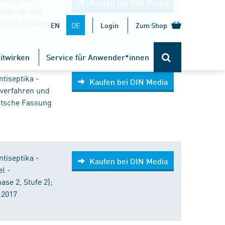
Kaufen bei DIN Media
rfahren und
utsche Fassung
DE
EN
Login
Zum Shop
itwirken
Service für Anwender*innen
tiseptika -
Kaufen bei DIN Media
fverfahren und
utsche Fassung
tiseptika -
Kaufen bei DIN Media
l -
se 2, Stufe 2);
:2017