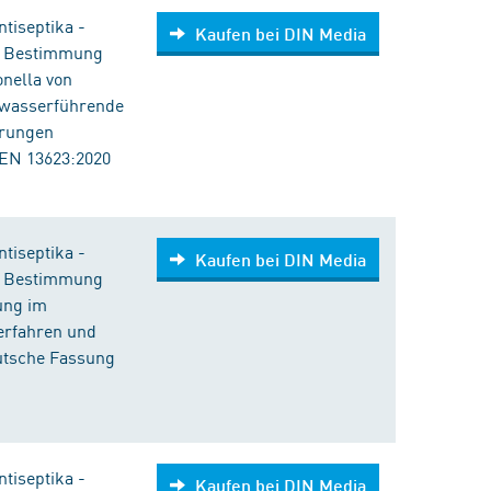
tiseptika -
Kaufen bei DIN Media
ur Bestimmung
nella von
 wasserführende
erungen
 EN 13623:2020
tiseptika -
Kaufen bei DIN Media
ur Bestimmung
ung im
erfahren und
eutsche Fassung
tiseptika -
Kaufen bei DIN Media