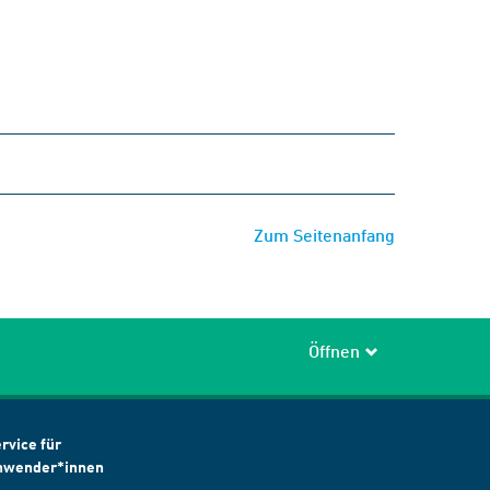
Zum Seitenanfang
Öffnen
rvice für
nwender*innen