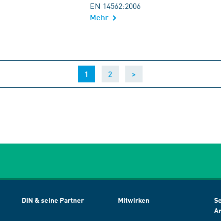
EN 14562:2006
Mehr
(current)
1
2
>
DIN & seine Partner
Mitwirken
Se
A