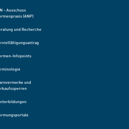
N – Ausschuss
ormenpraxis (ANP)
eratung und Recherche
rvielfältigungsantrag
ormen-Infopoints
erminologie
arnvermerke und
erkaufssperren
eiterbildungen
ormungsportale