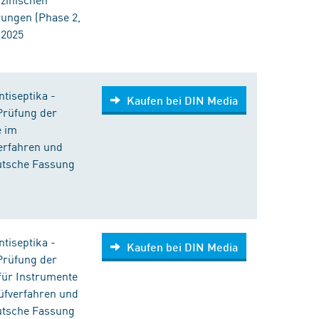
rungen (Phase 2,
:2025
tiseptika -
Kaufen bei DIN Media
Prüfung der
e im
erfahren und
eutsche Fassung
tiseptika -
Kaufen bei DIN Media
Prüfung der
für Instrumente
üfverfahren und
eutsche Fassung