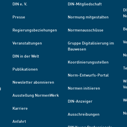
DIN e. V.
DIN-Mitgliedschaft
DI
N
Presse
Normung mitgestalten
B
Regierungsbeziehungen
Normenausschüsse
Ve
Veranstaltungen
Gruppe Digitalisierung im
Bauwesen
N
DIN in der Welt
Koordinierungsstellen
T
Publikationen
Norm-Entwurfs-Portal
W
Newsletter abonnieren
V
g
Normen initiieren
Ausstellung NormenWerk
W
DIN-Anzeiger
Karriere
N
Ausschreibungen
Anfahrt