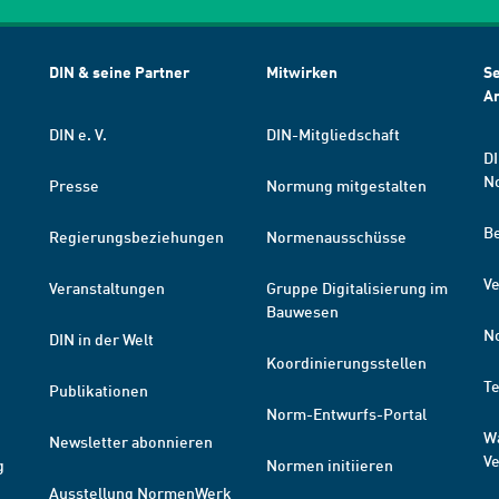
DIN & seine Partner
Mitwirken
Se
A
DIN e. V.
DIN-Mitgliedschaft
DI
N
Presse
Normung mitgestalten
B
Regierungsbeziehungen
Normenausschüsse
Ve
Veranstaltungen
Gruppe Digitalisierung im
Bauwesen
N
DIN in der Welt
Koordinierungsstellen
T
Publikationen
Norm-Entwurfs-Portal
W
Newsletter abonnieren
V
g
Normen initiieren
Ausstellung NormenWerk