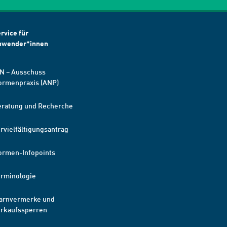
rvice für
nwender*innen
N – Ausschuss
ormenpraxis (ANP)
eratung und Recherche
rvielfältigungsantrag
ormen-Infopoints
erminologie
arnvermerke und
erkaufssperren