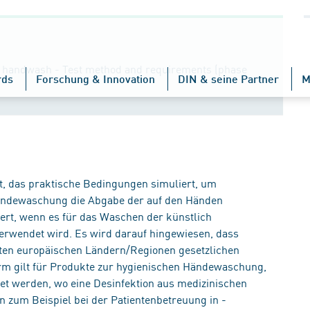
ic handwash - Test method and requirements (phase
rds
Forschung & Innovation
DIN & seine Partner
M
t, das praktische Bedingungen simuliert, um
 Händewaschung die Abgabe der auf den Händen
gert, wenn es für das Waschen der künstlich
erwendet wird. Es wird darauf hingewiesen, dass
ten europäischen Ländern/Regionen gesetzlichen
m gilt für Produkte zur hygienischen Händewaschung,
t werden, wo eine Desinfektion aus medizinischen
en zum Beispiel bei der Patientenbetreuung in -