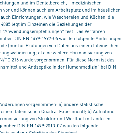
htungen und im Dentalbereich; - medizinischen
n vor und können auch am Arbeitsplatz und im häuslichen
 auch Einrichtungen, wie Wäschereien und Küchen, die
14885 legt im Einzelnen die Beziehungen der
en "Anwendungsempfehlungen" fest. Das Verfahren
egenüber DIN EN 1499:1997-06 wurden folgende Änderungen
de (nur für Prüfungen von Daten aus einem lateinischen
rungsvalidierung; c) eine weitere Harmonisierung von
EN/TC 216 wurde vorgenommen. Für diese Norm ist das
smittel und Antiseptika in der Humanmedizin" bei DIN
Änderungen vorgenommen: a) andere statistische
 einem lateinischen Quadrat Experiment); b) Aufnahme
Harmonisierung von Struktur und Wortlaut mit anderen
enüber DIN EN 1499:2013-07 wurden folgende
exte zu den 6 Schritten des Standard-