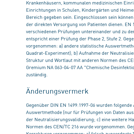
Krankenhäusern, kommunalen medizinischen Einric
Einrichtungen in Schulen, Kindergärten und Heime
Bereich gegeben sein. Eingeschlossen sein können
der direkten Versorgung von Patienten dienen. EN 
verschiedenen Prüfungen untereinander und zu d
entspricht einer Prüfung der Phase 2, Stufe 2. G
vorgenommen: a) andere statistische Auswertmetho
Quadrat-Experiment); b) Aufnahme der Neutralisie
Struktur und Wortlaut mit anderen Normen des C
Gremium NA 063-04-07 AA "Chemische Desinfektion
zuständig.
Änderungsvermerk
Gegenüber DIN EN 1499:1997-06 wurden folgende 
Auswertmethode (nur für Prüfungen von Daten aus
der Neutralisierungsvalidierung; c) eine weitere 
Normen des CEN/TC 216 wurde vorgenommen. Geg
Korrekturen vorgenommen: a) falsch zugeordnete T