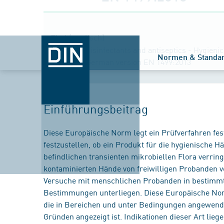
Titel (englisch)
Chemical disinfectants and antiseptics - Hygien
Normen & Standa
2/step 2); German version EN 1499:2013
Einführungsbeitrag
Diese Europäische Norm legt ein Prüfverfahren fes
festzustellen, ob ein Produkt für die hygienische
befindlichen transienten mikrobiellen Flora verrin
kontaminierten Hände von freiwilligen Probanden v
Versuche mit menschlichen Probanden in bestimm
Bestimmungen unterliegen. Diese Europäische Nor
die in Bereichen und unter Bedingungen angewende
Gründen angezeigt ist. Indikationen dieser Art lieg