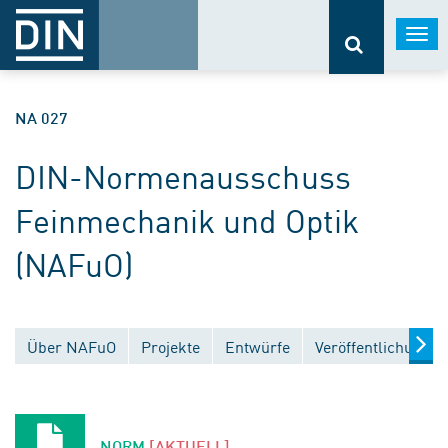
Togg
navi
NA 027
DIN-Normenausschuss
Feinmechanik und Optik
(NAFuO)
Über NAFuO
Projekte
Entwürfe
Veröffentlichungen
NORM
[AKTUELL]